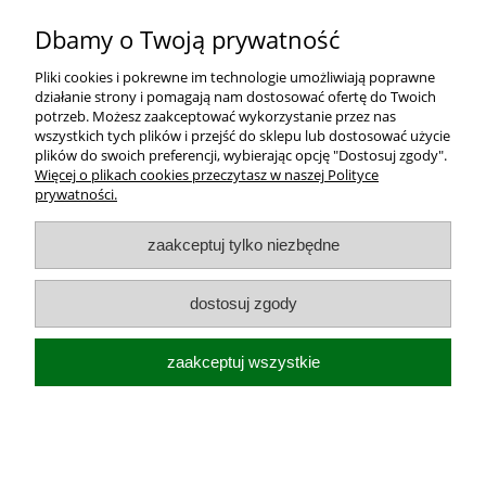
Dbamy o Twoją prywatność
Twoja opinia:
Pliki cookies i pokrewne im technologie umożliwiają poprawne
działanie strony i pomagają nam dostosować ofertę do Twoich
potrzeb. Możesz zaakceptować wykorzystanie przez nas
wszystkich tych plików i przejść do sklepu lub dostosować użycie
plików do swoich preferencji, wybierając opcję "Dostosuj zgody".
Więcej o plikach cookies przeczytasz w naszej Polityce
prywatności.
wyślij
zaakceptuj tylko niezbędne
Dostawa i koszt transportu
dostosuj zgody
Moje konto
zaakceptuj wszystkie
O firmie
pokaż pełną wersję strony
Sklep internetowy Shoper.pl