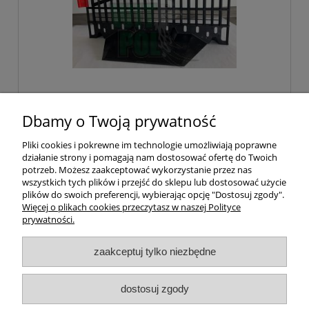
Płotek migracyjny 60x40cm Plasson
Dbamy o Twoją prywatność
Pliki cookies i pokrewne im technologie umożliwiają poprawne
75,00 zł
działanie strony i pomagają nam dostosować ofertę do Twoich
zawiera 23% VAT, bez kosztów dostawy
potrzeb. Możesz zaakceptować wykorzystanie przez nas
wszystkich tych plików i przejść do sklepu lub dostosować użycie
60,98 zł
Cena netto:
plików do swoich preferencji, wybierając opcję "Dostosuj zgody".
Więcej o plikach cookies przeczytasz w naszej Polityce
do koszyka
prywatności.
zaakceptuj tylko niezbędne
Dostawa i koszt transportu
dostosuj zgody
Moje konto