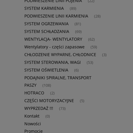
PODWIESZENIE LINII POJENIA
(22)
SYSTEM KARMIENIA
(89)
PODWIESZENIE LINII KARMIENIA
(28)
SYSTEM OGRZEWANIA
(81)
SYSTEM SCHŁADZANIA
(69)
WENTYLACJA- WENTYLATORY
(62)
Wentylatory - części zapasowe
(59)
CHŁODZENIE WYPARNE, CHŁODNICE
(3)
SYSTEM STEROWANIA, WAGI
(53)
SYSTEM OŚWIETLENIA
(6)
PODAJNIKI SPIRALNE, TRANSPORT
PASZY
(108)
HOTRACO
(2)
CZĘŚCI MOTORYZACYJNE
(5)
WYPRZEDAŻ !!!
(73)
Kontakt
(0)
Nowości
Promocje