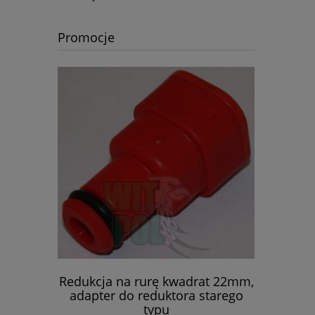
Promocje
dy 500ml
Redukcja na rurę kwadrat 22mm,
Regulato
wki
adapter do reduktora starego
regulacji 
typu
pa