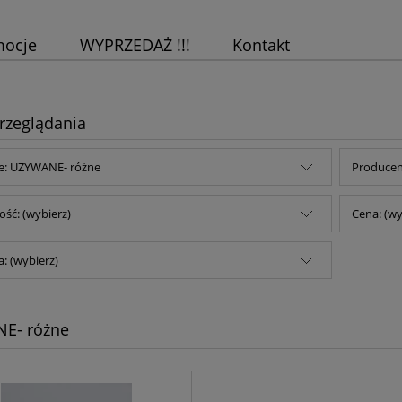
mocje
WYPRZEDAŻ !!!
Kontakt
rzeglądania
ie: UŻYWANE- różne
Producent
ść: (wybierz)
Cena: (wy
: (wybierz)
E- różne