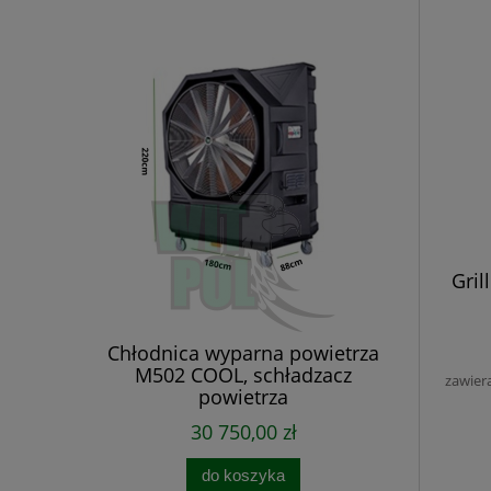
Gril
owietrza
Chłodnica wyparna powietrza
 powietrza
M502 COOL, schładzacz
zawier
powietrza
30 750,00 zł
do koszyka