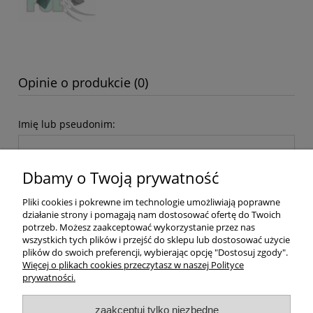
Opinie o produkcie (0)
Imię lub pseudonim:
Dbamy o Twoją prywatność
Twoja opinia:
Pliki cookies i pokrewne im technologie umożliwiają poprawne
działanie strony i pomagają nam dostosować ofertę do Twoich
potrzeb. Możesz zaakceptować wykorzystanie przez nas
wszystkich tych plików i przejść do sklepu lub dostosować użycie
plików do swoich preferencji, wybierając opcję "Dostosuj zgody".
Więcej o plikach cookies przeczytasz w naszej Polityce
prywatności.
wyślij
zaakceptuj tylko niezbędne