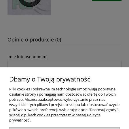
Opinie o produkcie (0)
Imię lub pseudonim:
Dbamy o Twoją prywatność
Twoja opinia:
Pliki cookies i pokrewne im technologie umożliwiają poprawne
działanie strony i pomagają nam dostosować ofertę do Twoich
potrzeb. Możesz zaakceptować wykorzystanie przez nas
wszystkich tych plików i przejść do sklepu lub dostosować użycie
plików do swoich preferencji, wybierając opcję "Dostosuj zgody".
Więcej o plikach cookies przeczytasz w naszej Polityce
wyślij
prywatności.