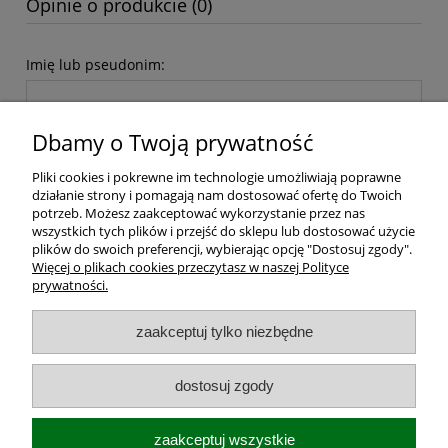
Opinie o produkcie (0)
Imię lub pseudonim:
Dbamy o Twoją prywatność
Twoja opinia:
Pliki cookies i pokrewne im technologie umożliwiają poprawne
działanie strony i pomagają nam dostosować ofertę do Twoich
potrzeb. Możesz zaakceptować wykorzystanie przez nas
wszystkich tych plików i przejść do sklepu lub dostosować użycie
plików do swoich preferencji, wybierając opcję "Dostosuj zgody".
Więcej o plikach cookies przeczytasz w naszej Polityce
wyślij
prywatności.
zaakceptuj tylko niezbędne
Dostawa i koszt transportu
dostosuj zgody
Moje konto
zaakceptuj wszystkie