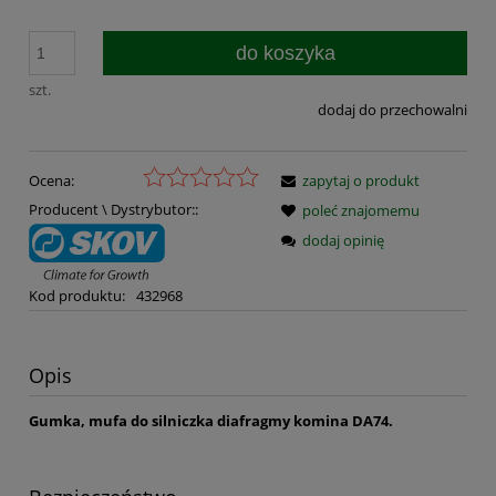
do koszyka
szt.
dodaj do przechowalni
Ocena:
zapytaj o produkt
Producent \ Dystrybutor::
poleć znajomemu
dodaj opinię
Kod produktu:
432968
Opis
Gumka, mufa do silniczka diafragmy komina DA74.