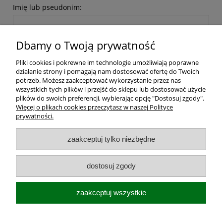
Imię lub pseudonim:
Dbamy o Twoją prywatność
Twoja opinia:
Pliki cookies i pokrewne im technologie umożliwiają poprawne
działanie strony i pomagają nam dostosować ofertę do Twoich
potrzeb. Możesz zaakceptować wykorzystanie przez nas
wszystkich tych plików i przejść do sklepu lub dostosować użycie
plików do swoich preferencji, wybierając opcję "Dostosuj zgody".
Więcej o plikach cookies przeczytasz w naszej Polityce
prywatności.
wyślij
zaakceptuj tylko niezbędne
Dostawa i koszt transportu
dostosuj zgody
Moje konto
zaakceptuj wszystkie
O firmie