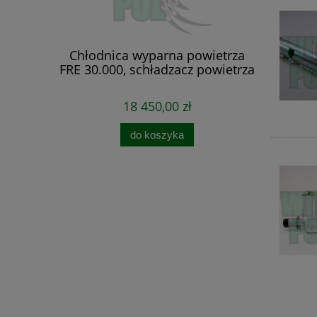
owietrza
Chłodnica wyparna powietrza
dzacz
FRE 30.000, schładzacz powietrza
18 450,00 zł
do koszyka