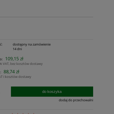
ć:
dostępny na zamówienie
:
14 dni
109,15 zł
o:
3% VAT, bez kosztów dostawy
88,74 zł
:
AT i kosztów dostawy
do koszyka
.
dodaj do przechowalni