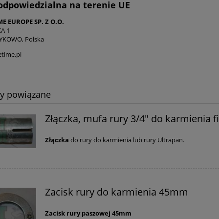
odpowiedzialna na terenie UE
E EUROPE SP. Z O.O.
A 1
RYKOWO, Polska
time.pl
ty powiązane
Złączka, mufa rury 3/4" do karmienia
Złączka
do rury do karmienia lub rury Ultrapan.
Zacisk rury do karmienia 45mm
Zacisk rury paszowej 45mm