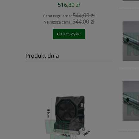
516,80 zł
 zł
544,00 zł
Cena regularna:
Cena
 zł
544,00 zł
Najniższa cena:
Najn
do koszyka
Produkt dnia