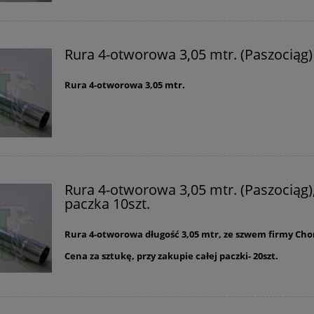
494,00 zł
6,05 zł
520,00 zł
7,30 zł
 regularna:
Cena regularna:
520,00 zł
7,30 zł
iższa cena:
Najniższa cena:
Rura 4-otworowa 3,05 mtr. (Paszociąg)
do koszyka
do koszyka
Rura 4-otworowa 3,05 mtr.
Rura 4-otworowa 3,05 mtr. (Paszociąg)
paczka 10szt.
Rura 4-otworowa długość 3,05 mtr, ze szwem firmy Cho
Cena za sztukę, przy zakupie całej paczki- 20szt.