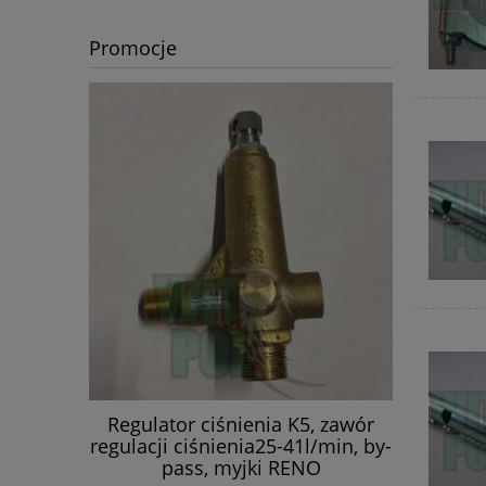
Promocje
szerszenie
Regulator ciśnienia K5, zawór
Zestaw ob
ŚNICA
regulacji ciśnienia25-41l/min, by-
zaw
pass, myjki RENO