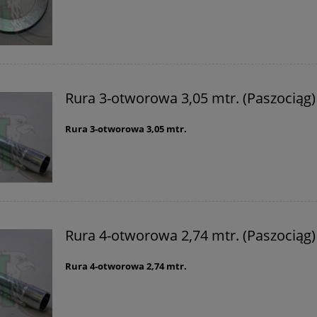
Rura 3-otworowa 3,05 mtr. (Paszociąg)
Rura 3-otworowa 3,05 mtr.
Rura 4-otworowa 2,74 mtr. (Paszociąg)
Rura 4-otworowa 2,74 mtr.
ejścia do pompy Reno,
Hak wkręcany 240mm x 7m
ór By-pass VB-75
(op.10szt.)