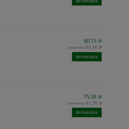
do koszyka
80,15 zł
65,16 zł
Cena netto:
do koszyka
75,38 zł
61,28 zł
Cena netto:
m
Redukcja na rurę kwadrat 22mm,
Draker RT
do koszyka
adapter do reduktora starego
owadobójczy 
typu
mrówki