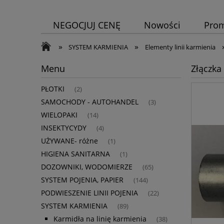
NEGOCJUJ CENĘ
Nowości
Pro
»
»
SYSTEM KARMIENIA
Elementy linii karmienia
Menu
Złączka
PŁOTKI
(2)
SAMOCHODY - AUTOHANDEL
(3)
WIELOPAKI
(14)
INSEKTYCYDY
(4)
UŻYWANE- różne
(1)
HIGIENA SANITARNA
(1)
DOZOWNIKI, WODOMIERZE
(65)
SYSTEM POJENIA, PAPIER
(144)
PODWIESZENIE LINII POJENIA
(22)
SYSTEM KARMIENIA
(89)
Karmidła na linię karmienia
(38)