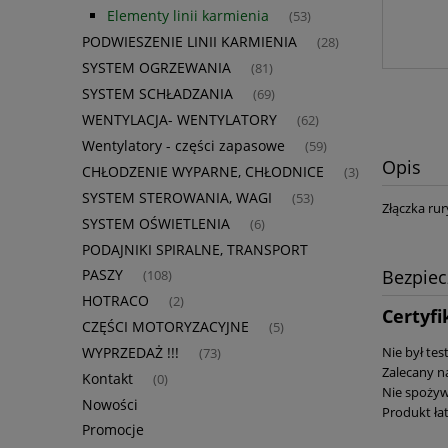
Elementy linii karmienia
(53)
PODWIESZENIE LINII KARMIENIA
(28)
SYSTEM OGRZEWANIA
(81)
SYSTEM SCHŁADZANIA
(69)
WENTYLACJA- WENTYLATORY
(62)
Wentylatory - części zapasowe
(59)
Opis
CHŁODZENIE WYPARNE, CHŁODNICE
(3)
SYSTEM STEROWANIA, WAGI
(53)
Złączka ru
SYSTEM OŚWIETLENIA
(6)
PODAJNIKI SPIRALNE, TRANSPORT
PASZY
Bezpie
(108)
HOTRACO
(2)
Certyfi
CZĘŚCI MOTORYZACYJNE
(5)
Nie był te
WYPRZEDAŻ !!!
(73)
Zalecany n
Kontakt
(0)
Nie spożyw
Nowości
Produkt łat
Promocje