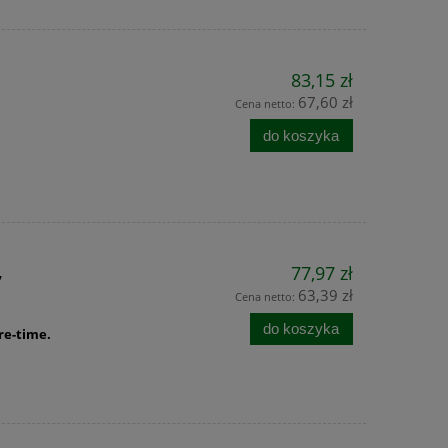
9,35 zł
39,9
11,36 zł
Cena regularna:
Cena regular
9,36 zł
Najniższa cena:
Najniższa ce
83,15 zł
67,60 zł
Cena netto:
do koszyka
do ko
do koszyka
,
77,97 zł
63,39 zł
Cena netto:
do koszyka
re-time.