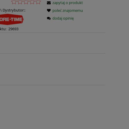
zapytaj o produkt
\ Dystrybutor::
poleć znajomemu
dodaj opinię
ktu:
29693