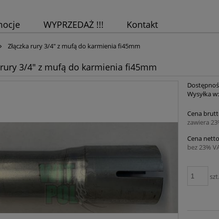
mocje
WYPRZEDAŻ !!!
Kontakt
»
Złączka rury 3/4" z mufą do karmienia fi45mm
 rury 3/4" z mufą do karmienia fi45mm
Dostępnoś
Wysyłka w
Cena brutt
zawiera 2
Cena netto
bez 23% V
szt