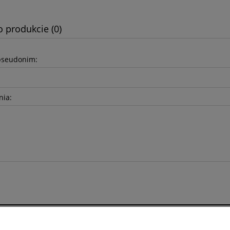
o produkcie (0)
pseudonim:
nia:
Moje konto
O fi