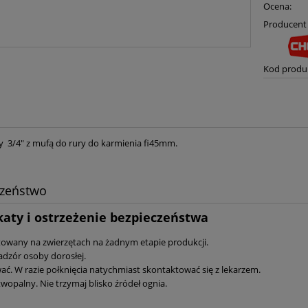
Ocena:
Producent 
Kod produ
ry 3/4" z mufą do rury do karmienia fi45mm.
czeństwo
katy i ostrzeżenie bezpieczeństwa
stowany na zwierzętach na żadnym etapie produkcji.
adzór osoby dorosłej.
ać. W razie połknięcia natychmiast skontaktować się z lekarzem.
wopalny. Nie trzymaj blisko źródeł ognia.