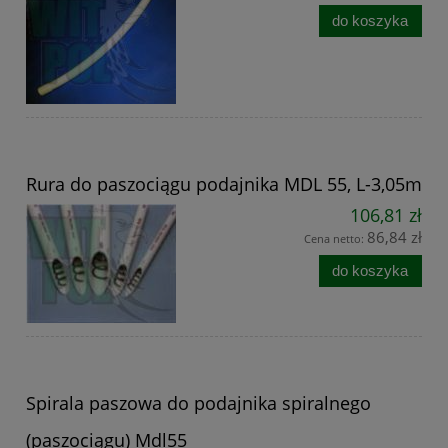
do koszyka
Rura do paszociągu podajnika MDL 55, L-3,05m
106,81 zł
86,84 zł
Cena netto:
do koszyka
Spirala paszowa do podajnika spiralnego
(paszociągu) Mdl55