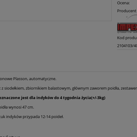
Ocena:
Producent 
Kod produ
2104103/4
onowe Plasson, automatyczne.
 z siodełkiem, zbiornikiem balastowym, głównym zaworem poidła, zestawem 
eznaczone jest dla indyków do 4 tygodnia życia(+/-3kg)
oidła wynosi 47 cm.
tuk indyków przypada 12-14 poideł.