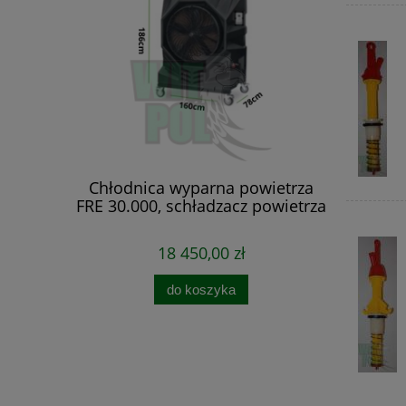
owietrza
Chłodnica wyparna powietrza
dzacz
FRE 30.000, schładzacz powietrza
18 450,00 zł
do koszyka