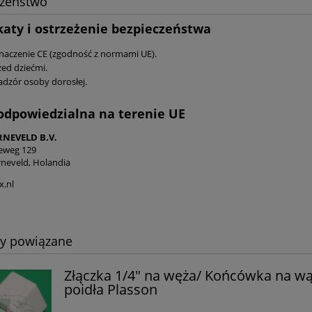
czeństwo
katy i ostrzeżenie bezpieczeństwa
naczenie CE (zgodność z normami UE).
zed dziećmi.
adzór osoby dorosłej.
odpowiedzialna na terenie UE
RNEVELD B.V.
eweg 129
neveld, Holandia
x.nl
ty powiązane
Złączka 1/4" na węża/ Końcówka na w
poidła Plasson