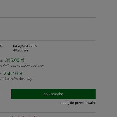
ć:
na wyczerpaniu
:
48 godzin
315,00 zł
o:
3% VAT, bez kosztów dostawy
256,10 zł
:
AT i kosztów dostawy
do koszyka
.
dodaj do przechowalni