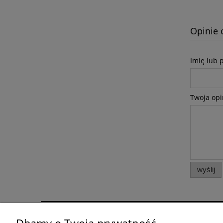
Opinie 
Imię lub 
Twoja opi
wyślij