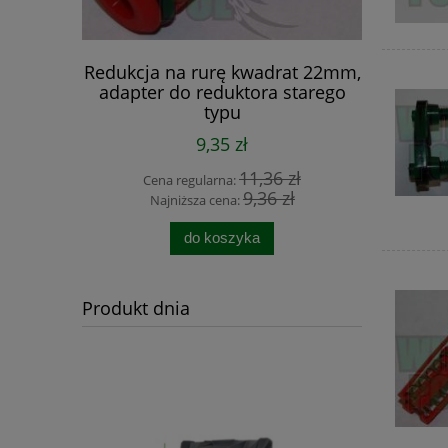
m x 7mm
Redukcja na rurę kwadrat 22mm,
Duracid Sp
adapter do reduktora starego
750 m
typu
9,35 zł
 zł
11,36 zł
Cena regularna:
Cen
zł
9,36 zł
Najniższa cena:
Naj
do koszyka
Produkt dnia