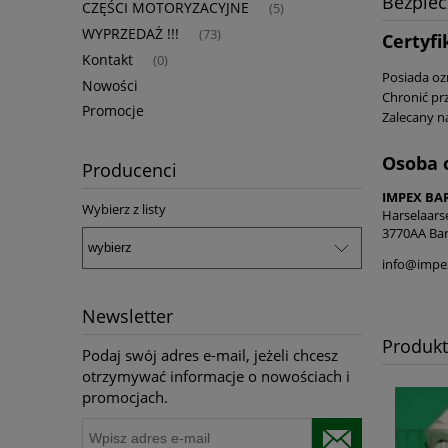
Bezpie
CZĘŚCI MOTORYZACYJNE
(5)
WYPRZEDAŻ !!!
(73)
Certyfi
Kontakt
(0)
Posiada oz
Nowości
Chronić pr
Promocje
Zalecany n
Osoba 
Producenci
IMPEX BA
Wybierz z listy
Harselaars
3770AA Bar
info@impe
Newsletter
Produk
Podaj swój adres e-mail, jeżeli chcesz
otrzymywać informacje o nowościach i
promocjach.