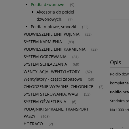
Poidła dzwonowe
(9)
Akcesoria do poideł
dzwonowych.
(7)
Poidła niplowe, smoczki
(22)
PODWIESZENIE LINII POJENIA
(22)
SYSTEM KARMIENIA
(89)
PODWIESZENIE LINII KARMIENIA
(28)
SYSTEM OGRZEWANIA
(81)
Opis
SYSTEM SCHŁADZANIA
(69)
WENTYLACJA- WENTYLATORY
(62)
Poidło dzw
Wentylatory - części zapasowe
(59)
kompletne:
CHŁODZENIE WYPARNE, CHŁODNICE
(3)
Poidło prz
SYSTEM STEROWANIA, WAGI
(53)
Średnica p
SYSTEM OŚWIETLENIA
(6)
PODAJNIKI SPIRALNE, TRANSPORT
Na 1000 sz
PASZY
(108)
HOTRACO
(2)