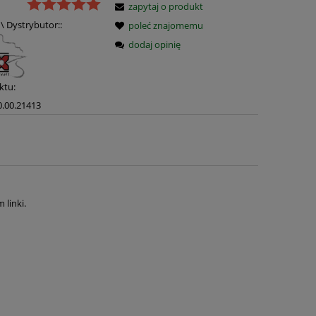
zapytaj o produkt
\ Dystrybutor::
poleć znajomemu
dodaj opinię
ktu:
0.00.21413
linki.