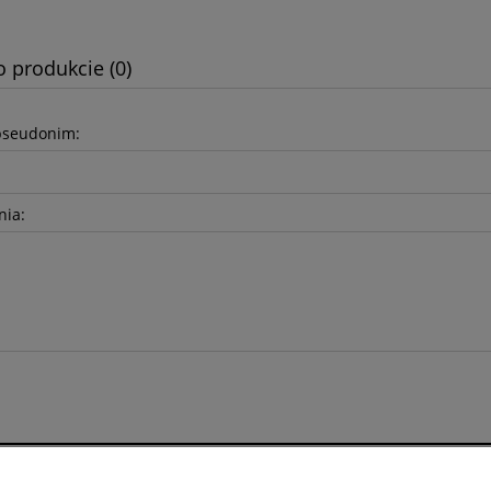
o produkcie (0)
pseudonim:
nia: