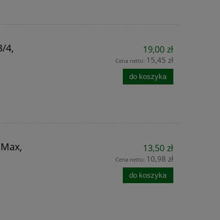
no,
Płytka wzmacniająca do
Duracid Spray 
reduktora MAXIFLO
na muchy
/4,
19,00 zł
15,45 zł
Cena netto:
39,00 zł
22,9
do koszyka
50,00 zł
Cena regularna:
Cena regular
50,00 zł
Najniższa cena:
Najniższa ce
do koszyka
do ko
 Max,
13,50 zł
10,98 zł
Cena netto:
do koszyka