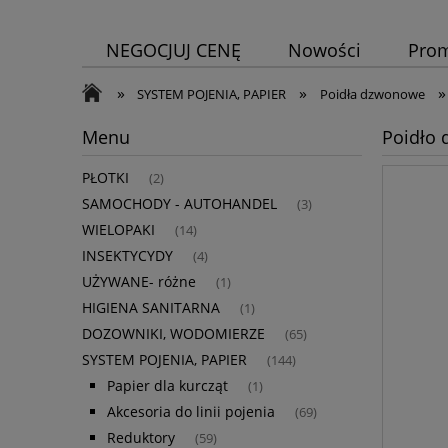
NEGOCJUJ CENĘ
Nowości
Pro
»
»
»
SYSTEM POJENIA, PAPIER
Poidła dzwonowe
Menu
Poidło 
PŁOTKI
(2)
SAMOCHODY - AUTOHANDEL
(3)
WIELOPAKI
(14)
INSEKTYCYDY
(4)
UŻYWANE- różne
(1)
HIGIENA SANITARNA
(1)
DOZOWNIKI, WODOMIERZE
(65)
SYSTEM POJENIA, PAPIER
(144)
Papier dla kurcząt
(1)
Akcesoria do linii pojenia
(69)
Reduktory
(59)