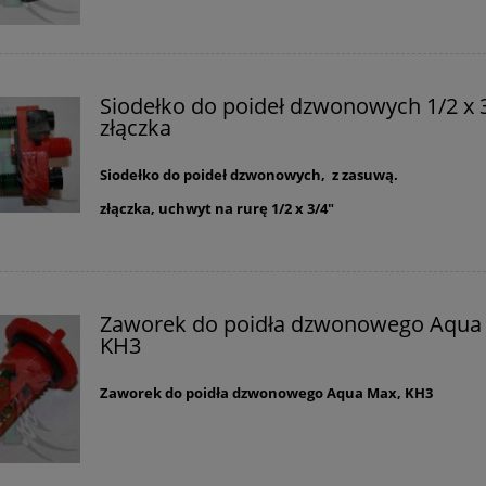
ray na osy i szerszenie
Zestaw obejścia do pompy Re
l. PIANKA GAŚNICA
zawór By-pass VB-75
Siodełko do poideł dzwonowych 1/2 x 3
złączka
39,99 zł
494,00 zł
Siodełko do poideł dzwonowych, z zasuwą.
45,00 zł
520,00 zł
a regularna:
Cena regularna:
złączka, uchwyt na rurę 1/2 x 3/4"
45,00 zł
520,00 zł
niższa cena:
Najniższa cena:
do koszyka
do koszyka
Zaworek do poidła dzwonowego Aqua
KH3
Zaworek do poidła dzwonowego Aqua Max, KH3