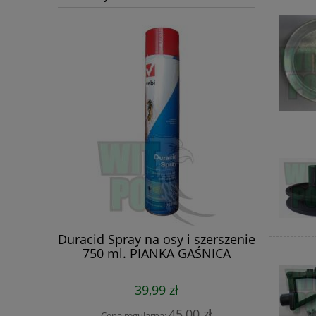
dy 500ml
Duracid Spray na osy i szerszenie
Zestaw ob
wki
750 ml. PIANKA GAŚNICA
zaw
39,99 zł
 zł
45,00 zł
Cena regularna:
Cena