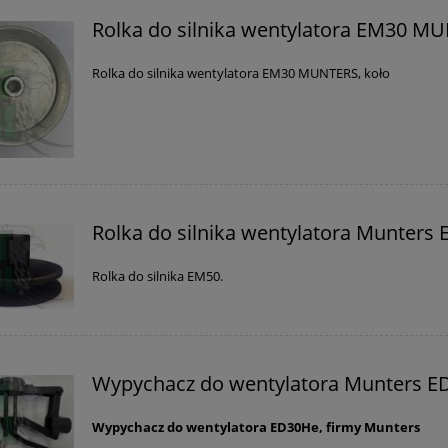
Rolka do silnika wentylatora EM30 M
Rolka do silnika wentylatora EM30 MUNTERS, koło
Rolka do silnika wentylatora Munters
Rolka do silnika EM50.
ejścia do pompy Reno,
Draker RTU preparat
ór By-pass VB-75
owadobójczy 1litr komary,
mrówki, muchy
Wypychacz do wentylatora Munters 
494,00 zł
39,90 zł
Wypychacz do wentylatora ED30He, firmy Munters
520,00 zł
43,80 zł
 regularna:
Cena regularna: