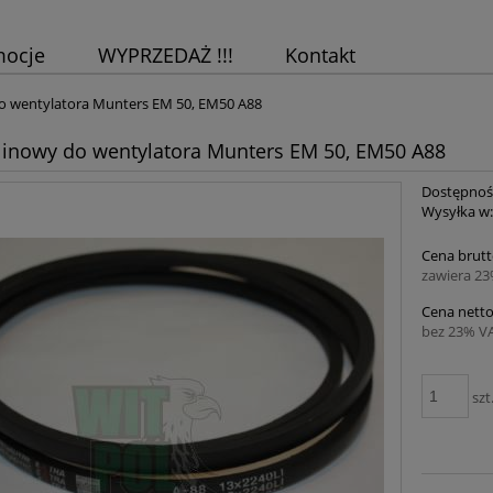
mocje
WYPRZEDAŻ !!!
Kontakt
o wentylatora Munters EM 50, EM50 A88
linowy do wentylatora Munters EM 50, EM50 A88
Dostępnoś
Wysyłka w
Cena brutt
zawiera 2
Cena netto
bez 23% V
szt