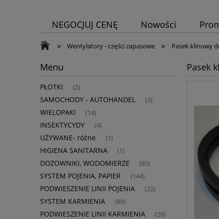
NEGOCJUJ CENĘ
Nowości
Pro
»
»
Wentylatory - części zapasowe
Pasek klinowy d
Menu
Pasek k
PŁOTKI
(2)
SAMOCHODY - AUTOHANDEL
(3)
WIELOPAKI
(14)
INSEKTYCYDY
(4)
UŻYWANE- różne
(1)
HIGIENA SANITARNA
(1)
DOZOWNIKI, WODOMIERZE
(65)
SYSTEM POJENIA, PAPIER
(144)
PODWIESZENIE LINII POJENIA
(22)
SYSTEM KARMIENIA
(89)
PODWIESZENIE LINII KARMIENIA
(28)