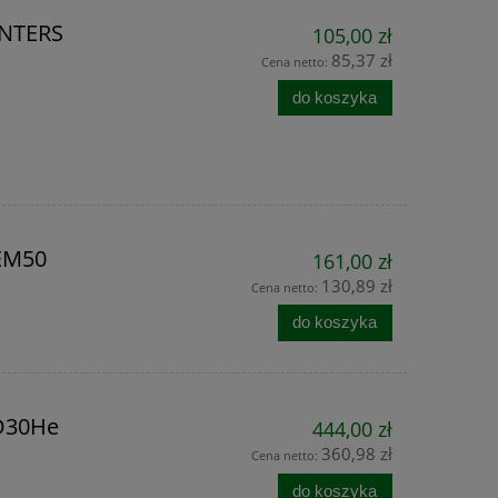
UNTERS
105,00 zł
85,37 zł
Cena netto:
do koszyka
 EM50
161,00 zł
130,89 zł
Cena netto:
do koszyka
Redukcja na rurę kwadrat 22mm,
Regulator ciśn
adapter do reduktora starego
regulacji ciśnien
typu
pass, my
ED30He
444,00 zł
360,98 zł
9,35 zł
516,
Cena netto:
do koszyka
11,36 zł
Cena regularna:
Cena regularn