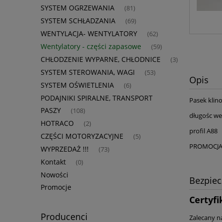
SYSTEM OGRZEWANIA
(81)
SYSTEM SCHŁADZANIA
(69)
WENTYLACJA- WENTYLATORY
(62)
Wentylatory - części zapasowe
(59)
CHŁODZENIE WYPARNE, CHŁODNICE
(3)
SYSTEM STEROWANIA, WAGI
(53)
Opis
SYSTEM OŚWIETLENIA
(6)
PODAJNIKI SPIRALNE, TRANSPORT
Pasek klin
PASZY
(108)
długośc w
HOTRACO
(2)
profil A88
CZĘŚCI MOTORYZACYJNE
(5)
PROMOCJA
WYPRZEDAŻ !!!
(73)
Kontakt
(0)
Nowości
Bezpie
Promocje
Certyfi
Producenci
Zalecany n