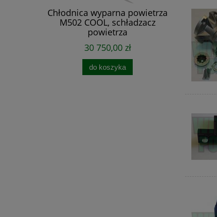
owietrza
Chłodnica wyparna powietrza
 powietrza
M502 COOL, schładzacz
powietrza
30 750,00 zł
do koszyka