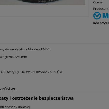
Ocena:
Producent 
Kod produ
owy do wentylatora Munters EM50.
ewnętrzna 2240mm
 OBOWIĄZUJE DO WYCZERPANIA ZAPASÓW.
czeństwo
katy i ostrzeżenie bezpieczeństwa
adzór osoby dorosłej.