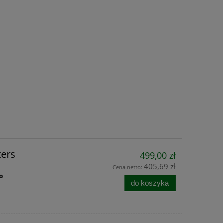
ters
499,00 zł
405,69 zł
Cena netto:
o
do koszyka