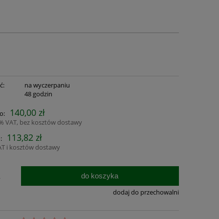
ć:
na wyczerpaniu
:
48 godzin
140,00 zł
o:
3% VAT, bez kosztów dostawy
113,82 zł
:
AT i kosztów dostawy
do koszyka
.
dodaj do przechowalni