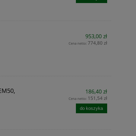
9,36 zł
Najniższa cena:
Najniższa cen
do koszyka
do ko
953,00 zł
774,80 zł
Cena netto:
EM50,
186,40 zł
151,54 zł
Cena netto:
do koszyka