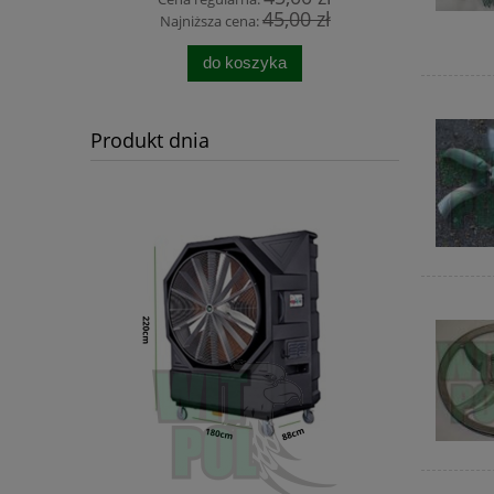
 zł
45,00 zł
Najniższa cena:
Najn
do koszyka
Produkt dnia