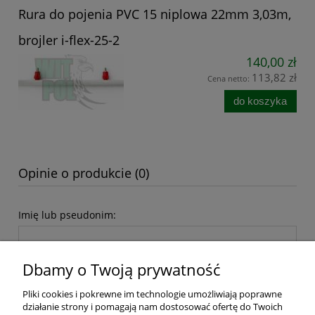
Rura do pojenia PVC 15 niplowa 22mm 3,03m,
brojler i-flex-25-2
140,00 zł
113,82 zł
Cena netto:
do koszyka
Opinie o produkcie (0)
Imię lub pseudonim:
Dbamy o Twoją prywatność
Twoja opinia:
Pliki cookies i pokrewne im technologie umożliwiają poprawne
działanie strony i pomagają nam dostosować ofertę do Twoich