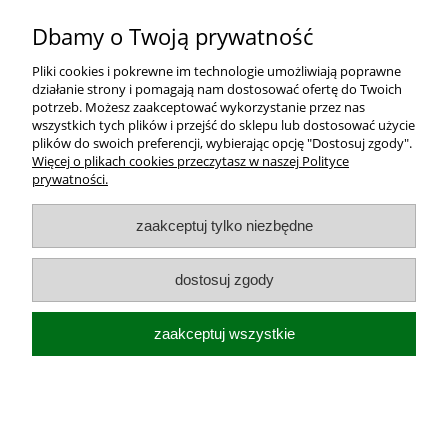
Dbamy o Twoją prywatność
Twoja opinia:
Pliki cookies i pokrewne im technologie umożliwiają poprawne
działanie strony i pomagają nam dostosować ofertę do Twoich
potrzeb. Możesz zaakceptować wykorzystanie przez nas
wszystkich tych plików i przejść do sklepu lub dostosować użycie
plików do swoich preferencji, wybierając opcję "Dostosuj zgody".
Więcej o plikach cookies przeczytasz w naszej Polityce
prywatności.
wyślij
zaakceptuj tylko niezbędne
Dostawa i koszt transportu
dostosuj zgody
Moje konto
zaakceptuj wszystkie
O firmie
pokaż pełną wersję strony
Sklep internetowy Shoper.pl