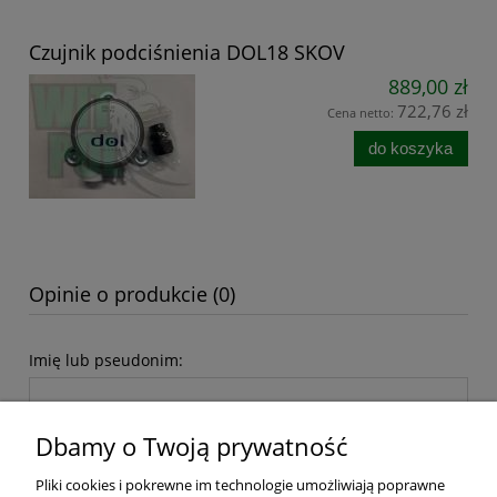
Czujnik podciśnienia DOL18 SKOV
889,00 zł
722,76 zł
Cena netto:
do koszyka
Opinie o produkcie (0)
Imię lub pseudonim:
Dbamy o Twoją prywatność
Twoja opinia:
Pliki cookies i pokrewne im technologie umożliwiają poprawne