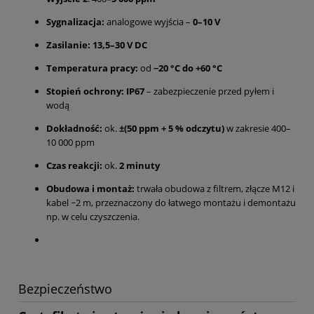
Sygnalizacja:
analogowe wyjścia –
0–10 V
Zasilanie:
13,5–30 V DC
Temperatura pracy:
od
−20 °C do +60 °C
Stopień ochrony:
IP67
– zabezpieczenie przed pyłem i
wodą
Dokładność:
ok.
±(50 ppm + 5 % odczytu)
w zakresie 400–
10 000 ppm
Czas reakcji:
ok.
2 minuty
Obudowa i montaż:
trwała obudowa z filtrem, złącze M12 i
kabel ~2 m, przeznaczony do łatwego montażu i demontażu
np. w celu czyszczenia.
Bezpieczeństwo