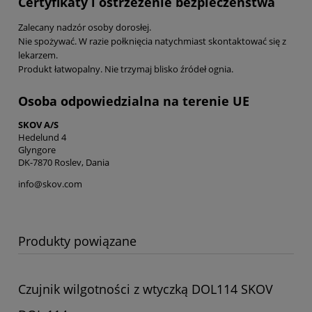
Certyfikaty i ostrzeżenie bezpieczeństwa
Zalecany nadzór osoby dorosłej.
Nie spożywać. W razie połknięcia natychmiast skontaktować się z
lekarzem.
Produkt łatwopalny. Nie trzymaj blisko źródeł ognia.
Osoba odpowiedzialna na terenie UE
SKOV A/S
Hedelund 4
Glyngore
DK-7870 Roslev, Dania
info@skov.com
Produkty powiązane
Czujnik wilgotności z wtyczką DOL114 SKOV