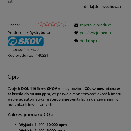
szt.
dodaj do przechowalni
Ocena:
zapytaj o produkt
Producent \ Dystrybutor::
poleć znajomemu
dodaj opinię
Kod produktu:
140331
Opis
Czujnik
DOL 119
firmy
SKOV
mierzy poziom
CO₂ w powietrzu w
zakresie do 10 000 ppm
, co pozwala monitorować jakość klimatu i
wspierać automatyczne sterowanie wentylacją i ogrzewaniem w
budynkach inwentarskich.
Zakres pomiaru CO₂:
Wyjście 1
: 400
–10 000 ppm
Wyjście 2
: 400
–5 000 ppm