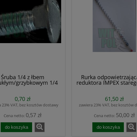
Śruba 1/4 z łbem
Rurka odpowietrzając
kłym/grzybkowym 1/4
reduktora IMPEX stareg
cala
0,70 zł
61,50 zł
a 23% VAT, bez kosztów dostawy
zawiera 23% VAT, bez kosztów 
0,57 zł
50,00 zł
Cena netto:
Cena netto:
do koszyka
do koszyka