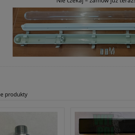
Nie czekaj –
zamów już teraz!!
e produkty