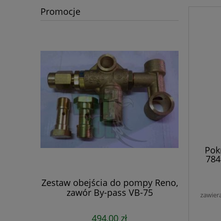
Promocje
Pok
784
s
ca do
Zestaw obejścia do pompy Reno,
Duracid Sp
FLO
zawór By-pass VB-75
750 m
zawier
494,00 zł