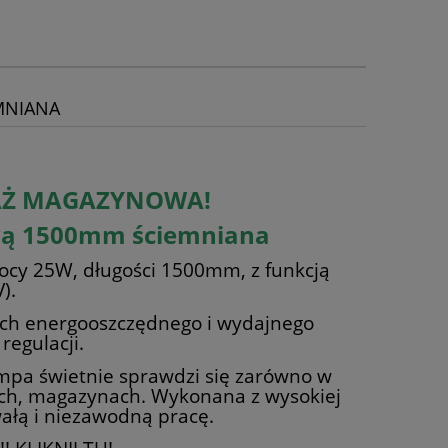
MNIANA
DAŻ MAGAZYNOWA!
awą 1500mm ściemniana
cy 25W, długości 1500mm, z funkcją
).
cych energooszczędnego i wydajnego
regulacji.
ampa świetnie sprawdzi się zarówno w
ich, magazynach. Wykonana z wysokiej
wałą i niezawodną pracę.