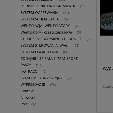
PODWIESZENIE LINII KARMIENIA
(28)
SYSTEM OGRZEWANIA
(81)
SYSTEM SCHŁADZANIA
(69)
WENTYLACJA- WENTYLATORY
(62)
Wentylatory - części zapasowe
(59)
CHŁODZENIE WYPARNE, CHŁODNICE
(3)
SYSTEM STEROWANIA, WAGI
(53)
SYSTEM OŚWIETLENIA
(6)
PODAJNIKI SPIRALNE, TRANSPORT
PASZY
(108)
wypu
HOTRACO
(2)
CZĘŚCI MOTORYZACYJNE
(5)
WYPRZEDAŻ !!!
(73)
zawier
Kontakt
(0)
Nowości
Promocje