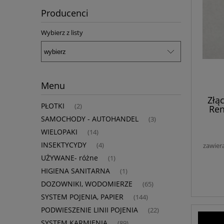
Producenci
Wybierz z listy
Menu
Złą
PŁOTKI
(2)
Ren
SAMOCHODY - AUTOHANDEL
(3)
WIELOPAKI
(14)
INSEKTYCYDY
zawier
(4)
UŻYWANE- różne
(1)
HIGIENA SANITARNA
(1)
DOZOWNIKI, WODOMIERZE
(65)
SYSTEM POJENIA, PAPIER
(144)
PODWIESZENIE LINII POJENIA
(22)
SYSTEM KARMIENIA
(89)