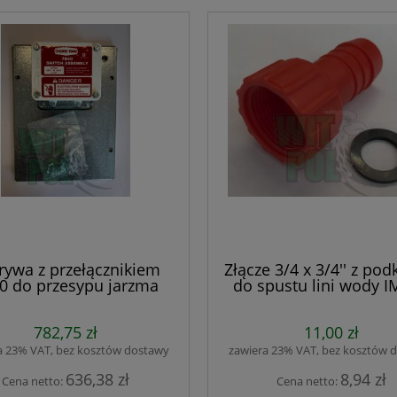
rywa z przełącznikiem
Złącze 3/4 x 3/4'' z pod
0 do przesypu jarzma
do spustu lini wody 
pirali mdl90, mdl75
ray na osy i szerszenie
Duracid Spray na owady 500
782,75 zł
11,00 zł
l. PIANKA GAŚNICA
na muchy, mrówki
a 23% VAT, bez kosztów dostawy
zawiera 23% VAT, bez kosztów 
636,38 zł
8,94 zł
Cena netto:
Cena netto:
39,99 zł
22,99 zł