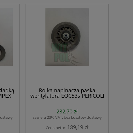
kładką
Rolka napinacza paska
IMPEX
wentylatora EOC53s PERICOLI
ml
Draker RTU preparat
Regulator ciśn
232,70 zł
owadobójczy 1litr komary,
regulacji ciśnien
dostawy
zawiera 23% VAT, bez kosztów dostawy
mrówki, muchy
pass, my
189,19 zł
Cena netto:
39,90 zł
516,