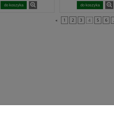
do koszyka
do koszyka
45,00 zł
30,00 zł
a regularna:
Cena regularna:
45,00 zł
30,00 zł
niższa cena:
Najniższa cena:
«
1
2
3
4
5
6
do koszyka
do koszyka