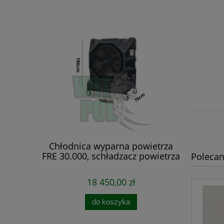
owietrza
Chłodnica wyparna powietrza
dzacz
FRE 30.000, schładzacz powietrza
Polecan
18 450,00 zł
do koszyka