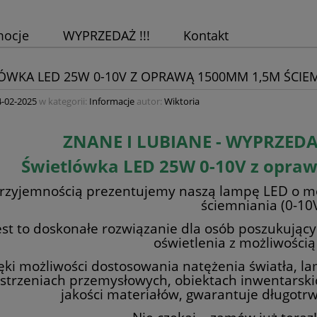
mocje
WYPRZEDAŻ !!!
Kontakt
ÓWKA LED 25W 0-10V Z OPRAWĄ 1500MM 1,5M ŚCIE
4-02-2025
w kategorii:
Informacje
autor:
Wiktoria
ZNANE I LUBIANE - WYPRZE
Świetlówka LED 25W 0-10V z opr
rzyjemnością prezentujemy naszą lampę LED o mo
ściemniania (0-10V
est to doskonałe rozwiązanie dla osób poszukują
oświetlenia z możliwością 
ęki możliwości dostosowania natężenia światła, l
strzeniach przemysłowych, obiektach inwentarsk
jakości materiałów, gwarantuje długotr