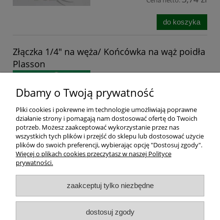
Cena netto:
do koszyka
Złączka 1/4" na węża/ Końcówka na wąż poidła
Plasson
Dostępność:
duża ilość
Dbamy o Twoją prywatność
Wysyłka w:
48 godzin
5,00 zł
Pliki cookies i pokrewne im technologie umożliwiają poprawne
działanie strony i pomagają nam dostosować ofertę do Twoich
zawiera 23% VAT, bez kosztów
potrzeb. Możesz zaakceptować wykorzystanie przez nas
dostawy
wszystkich tych plików i przejść do sklepu lub dostosować użycie
4,07 zł
plików do swoich preferencji, wybierając opcję "Dostosuj zgody".
Cena netto:
Więcej o plikach cookies przeczytasz w naszej Polityce
prywatności.
do koszyka
zaakceptuj tylko niezbędne
Dostawa i koszt transportu
dostosuj zgody